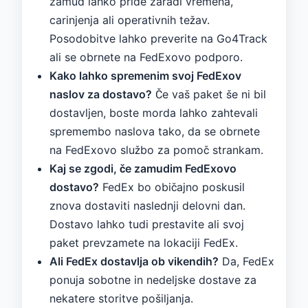
zamud lahko pride zaradi vremena,
carinjenja ali operativnih težav.
Posodobitve lahko preverite na Go4Track
ali se obrnete na FedExovo podporo.
Kako lahko spremenim svoj FedExov
naslov za dostavo?
Če vaš paket še ni bil
dostavljen, boste morda lahko zahtevali
spremembo naslova tako, da se obrnete
na FedExovo službo za pomoč strankam.
Kaj se zgodi, če zamudim FedExovo
dostavo?
FedEx bo običajno poskusil
znova dostaviti naslednji delovni dan.
Dostavo lahko tudi prestavite ali svoj
paket prevzamete na lokaciji FedEx.
Ali FedEx dostavlja ob vikendih?
Da, FedEx
ponuja sobotne in nedeljske dostave za
nekatere storitve pošiljanja.