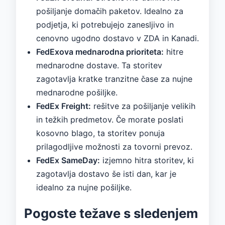
pošiljanje domačih paketov. Idealno za
podjetja, ki potrebujejo zanesljivo in
cenovno ugodno dostavo v ZDA in Kanadi.
FedExova mednarodna prioriteta:
hitre
mednarodne dostave. Ta storitev
zagotavlja kratke tranzitne čase za nujne
mednarodne pošiljke.
FedEx Freight:
rešitve za pošiljanje velikih
in težkih predmetov. Če morate poslati
kosovno blago, ta storitev ponuja
prilagodljive možnosti za tovorni prevoz.
FedEx SameDay:
izjemno hitra storitev, ki
zagotavlja dostavo še isti dan, kar je
idealno za nujne pošiljke.
Pogoste težave s sledenjem