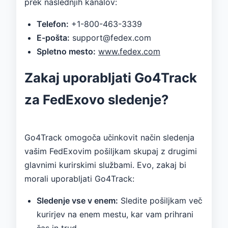
prek naslednjih kanalov:
Telefon:
+1-800-463-3339
E-pošta:
support@fedex.com
Spletno mesto:
www.fedex.com
Zakaj uporabljati Go4Track
za FedExovo sledenje?
Go4Track omogoča učinkovit način sledenja
vašim FedExovim pošiljkam skupaj z drugimi
glavnimi kurirskimi službami. Evo, zakaj bi
morali uporabljati Go4Track:
Sledenje vse v enem:
Sledite pošiljkam več
kurirjev na enem mestu, kar vam prihrani
čas in trud.