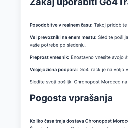
Zakaj uporabiti Go4T
Posodobitve v realnem času:
Takoj pridobite 
Vsi prevozniki na enem mestu:
Sledite pošilj
vaše potrebe po sledenju.
Preprost vmesnik:
Enostavno vnesite svojo šte
Večjejozična podpora:
Go4Track je na voljo v
Sledite svoji pošiljki Chronopost Morocco n
Pogosta vprašanja
Koliko časa traja dostava Chronopost Moro