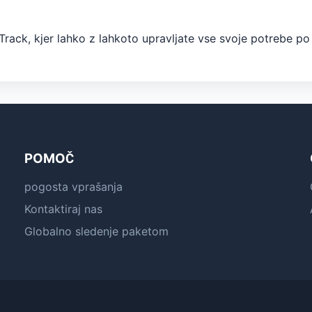
rack, kjer lahko z lahkoto upravljate vse svoje potrebe po
POMOČ
pogosta vprašanja
Kontaktiraj nas
Globalno sledenje paketom