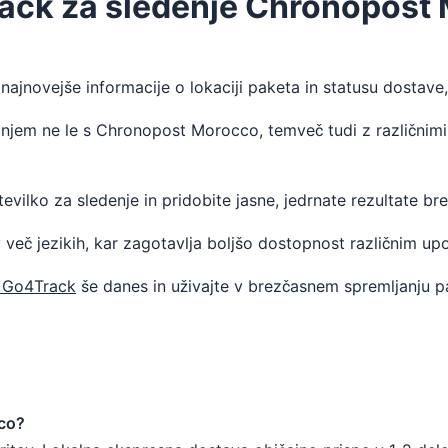
rack za sledenje Chronopost
najnovejše informacije o lokaciji paketa in statusu dostave,
anjem ne le s Chronopost Morocco, temveč tudi z različnimi
vilko za sledenje in pridobite jasne, jedrnate rezultate br
 več jezikih, kar zagotavlja boljšo dostopnost različnim u
a Go4Track
še danes in uživajte v brezčasnem spremljanju p
cco?