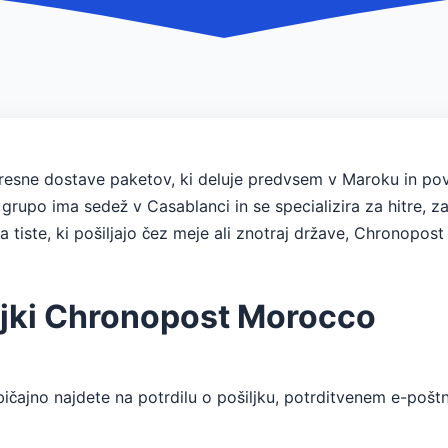
resne dostave paketov, ki deluje predvsem v Maroku in po
upo ima sedež v Casablanci in se specializira za hitre, zan
 tiste, ki pošiljajo čez meje ali znotraj države, Chronop
šiljki Chronopost Morocco
bičajno najdete na potrdilu o pošiljku, potrditvenem e-poštnem