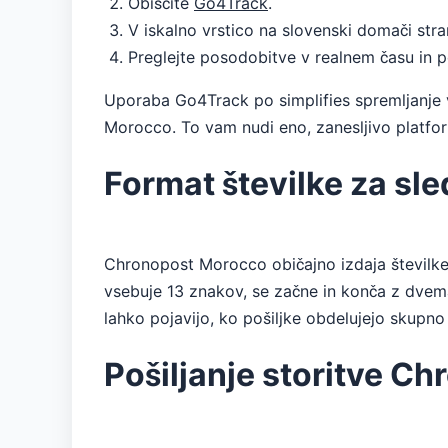
Obiščite
Go4Track
.
V iskalno vrstico na slovenski domači str
Preglejte posodobitve v realnem času in 
Uporaba Go4Track po simplifies spremljanje v
Morocco. To vam nudi eno, zanesljivo platfor
Format številke za s
Chronopost Morocco običajno izdaja številke
vsebuje 13 znakov, se začne in konča z dvema 
lahko pojavijo, ko pošiljke obdelujejo skupno 
Pošiljanje storitve C