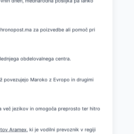
lovnih dneh, mednarodna pošiljka pa lahko
chronopost.ma za poizvedbe ali pomoč pri
slednjega obdelovalnega centra.
ež povezujejo Maroko z Evropo in drugimi
a več jezikov in omogoča preprosto ter hitro
etov Aramex
, ki je vodilni prevoznik v regiji