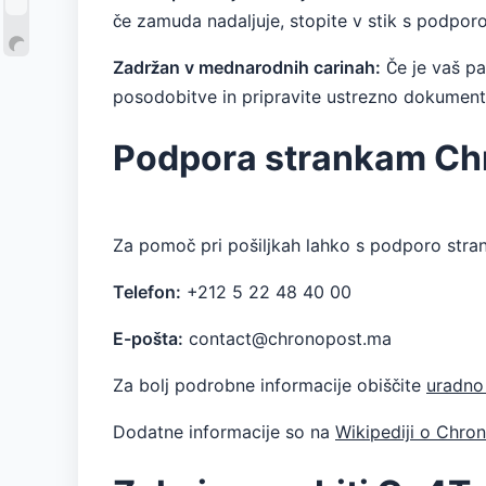
če zamuda nadaljuje, stopite v stik s podpor
Zadržan v mednarodnih carinah:
Če je vaš pa
posodobitve in pripravite ustrezno dokument
Podpora strankam Ch
Za pomoč pri pošiljkah lahko s podporo str
Telefon:
+212 5 22 48 40 00
E-pošta:
contact@chronopost.ma
Za bolj podrobne informacije obiščite
uradno
Dodatne informacije so na
Wikipediji o Chro