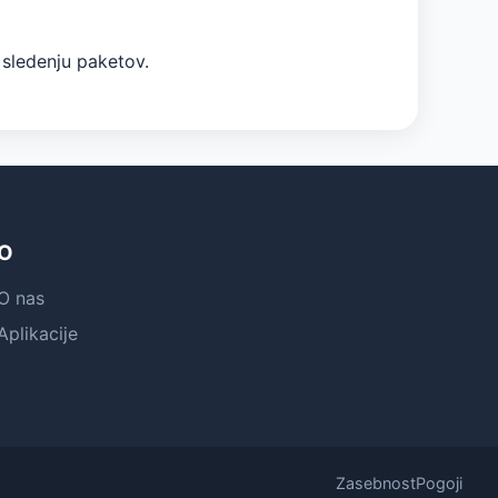
 sledenju paketov.
O
O nas
Aplikacije
Zasebnost
Pogoji