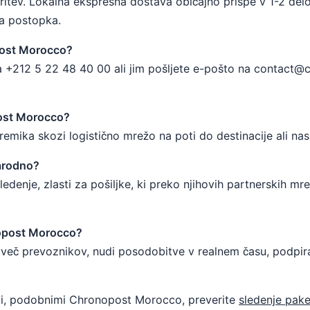
oritev. Lokalna ekspresna dostava običajno prispe v 1-2 de
ga postopka.
post Morocco?
 +212 5 22 48 40 00 ali jim pošljete e-pošto na contact@
post Morocco?
remika skozi logistično mrežo na poti do destinacije ali na
arodno?
enje, zlasti za pošiljke, ki preko njihovih partnerskih mr
nopost Morocco?
 več prevoznikov, nudi posodobitve v realnem času, podpir
ami, podobnimi Chronopost Morocco, preverite
sledenje pak