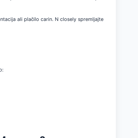
cija ali plačilo carin. N closely spremljajte
o: