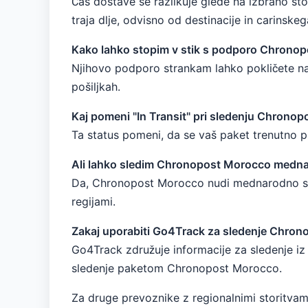
Čas dostave se razlikuje glede na izbrano st
traja dlje, odvisno od destinacije in carinske
Kako lahko stopim v stik s podporo Chrono
Njihovo podporo strankam lahko pokličete na
pošiljkah.
Kaj pomeni "In Transit" pri sledenju Chrono
Ta status pomeni, da se vaš paket trenutno p
Ali lahko sledim Chronopost Morocco medn
Da, Chronopost Morocco nudi mednarodno sled
regijami.
Zakaj uporabiti Go4Track za sledenje Chro
Go4Track združuje informacije za sledenje iz
sledenje paketom Chronopost Morocco.
Za druge prevoznike z regionalnimi storitv