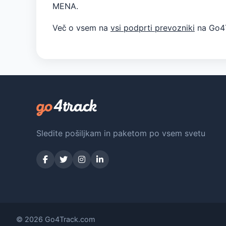
MENA.
Več o vsem na
vsi podprti prevozniki
na Go4T
Sledite pošiljkam in paketom po vsem svetu
© 2026 Go4Track.com