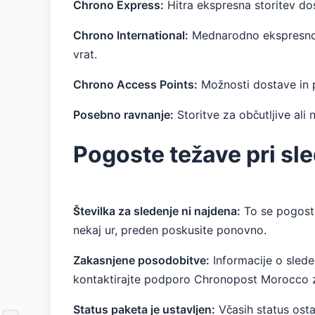
Chrono Express:
Hitra ekspresna storitev do
Chrono International:
Mednarodno ekspresno po
vrat.
Chrono Access Points:
Možnosti dostave in 
Posebno ravnanje:
Storitve za občutljive ali 
Pogoste težave pri sl
Številka za sledenje ni najdena:
To se pogosto 
nekaj ur, preden poskusite ponovno.
Zakasnjene posodobitve:
Informacije o sled
kontaktirajte podporo Chronopost Morocco z
Status paketa je ustavljen:
Včasih status osta