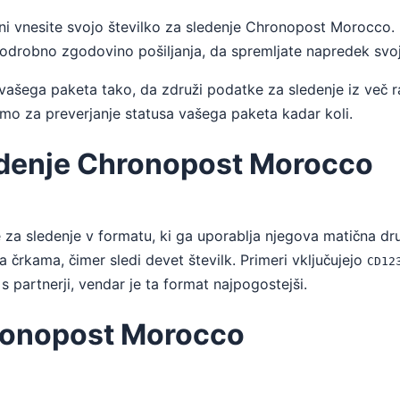
ani vnesite svojo številko za sledenje Chronopost Morocco.
podrobno zgodovino pošiljanja, da spremljate napredek svo
ašega paketa tako, da združi podatke za sledenje iz več r
mo za preverjanje statusa vašega paketa kadar koli.
ledenje Chronopost Morocco
 za sledenje v formatu, ki ga uporablja njegova matična d
črkama, čimer sledi devet številk. Primeri vključujejo
CD12
s partnerji, vendar je ta format najpogostejši.
hronopost Morocco