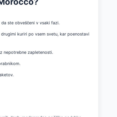
 Morocco?
 da ste obveščeni v vsaki fazi.
 drugimi kuriri po vsem svetu, kar poenostavi
ez nepotrebne zapletenosti.
porabnikom.
aketov.