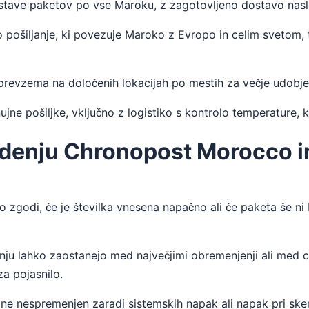
stave paketov po vse Maroku, z zagotovljeno dostavo nasledn
šiljanje, ki povezuje Maroko z Evropo in celim svetom, te
prevzema na določenih lokacijah po mestih za večje udobje
nujne pošiljke, vključno z logistiko s kontrolo temperature, 
edenju Chronopost Morocco in
zgodi, če je številka vnesena napačno ali če paketa še ni b
enju lahko zaostanejo med največjimi obremenjenji ali med
a pojasnilo.
ne nespremenjen zaradi sistemskih napak ali napak pri sken