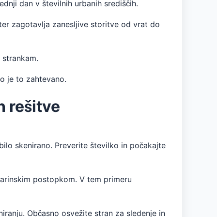
ji dan v številnih urbanih središčih.
r zagotavlja zanesljive storitve od vrat do
 strankam.
ko je to zahtevano.
 rešitve
ilo skenirano. Preverite številko in počakajte
 carinskim postopkom. V tem primeru
iranju. Občasno osvežite stran za sledenje in