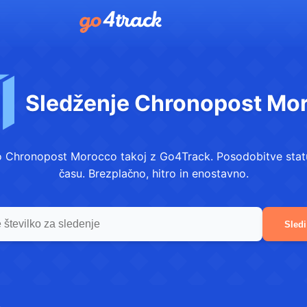
Sledženje Chronopost Mo
jko Chronopost Morocco takoj z Go4Track. Posodobitve stat
času. Brezplačno, hitro in enostavno.
Sledi