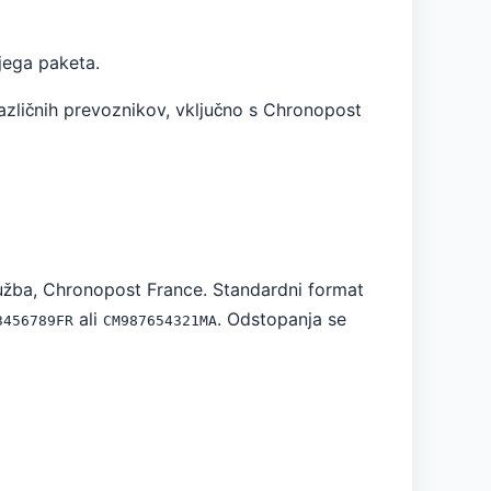
jega paketa.
azličnih prevoznikov, vključno s Chronopost
ružba, Chronopost France. Standardni format
ali
. Odstopanja se
3456789FR
CM987654321MA